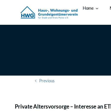
Zum
Home
Inhalt
springen
Previous
Private Altersvorsorge – Interesse an E