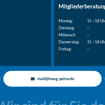
Mitgliederberatun
Montag:
15 – 18 Uh
Dienstag:
–
Mittwoch:
–
Donnerstag:
15 – 18 Uh
Freitag:
–
mail@hwug-peine.de