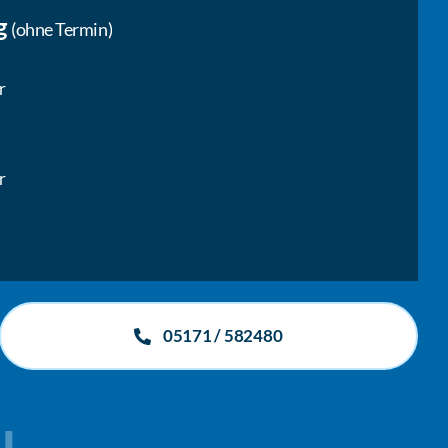
g
(ohne Termin)
r
r
05171 / 582480