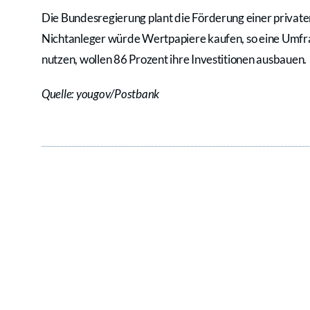
Die Bundesregierung plant die Förderung einer private
Nichtanleger würde Wertpapiere kaufen, so eine Umfra
nutzen, wollen 86 Prozent ihre Investitionen ausbauen.
Quelle: yougov/Postbank