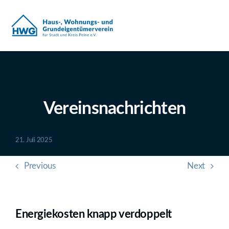
Zum
Inhalt
springen
Vereinsnachrichten
21. Juli 2025
Previous
Next
Energiekosten knapp verdoppelt