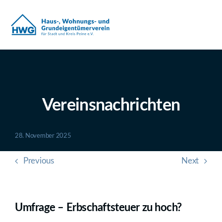
Zum
Inhalt
springen
Vereinsnachrichten
28. November 2025
Previous
Next
Umfrage – Erbschaftsteuer zu hoch?