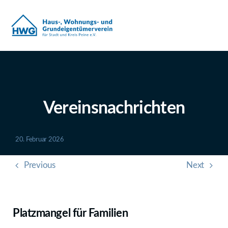
Zum
Inhalt
springen
Vereinsnachrichten
20. Februar 2026
Previous
Next
Platzmangel für Familien