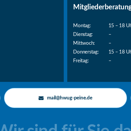
Mitgliederberatun
Montag:
15 – 18 U
Dienstag:
–
Mittwoch:
–
Donnerstag:
15 – 18 U
Freitag:
–
mail@hwug-peine.de