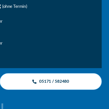
g
(ohne Termin)
hr
hr
05171 / 582480