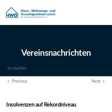
Zum
Inhalt
springen
Vereinsnachrichten
26. Mai 2026
Previous
Next
Insolvenzen auf Rekordniveau