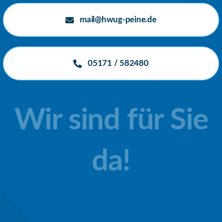
mail@hwug-peine.de
05171 / 582480
Wir sind für Sie
da!