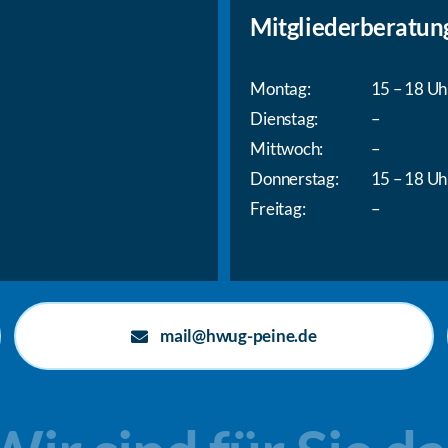
Mitgliederberatun
Montag:
15 – 18 Uh
Dienstag:
–
Mittwoch:
–
Donnerstag:
15 – 18 Uh
Freitag:
–
mail@hwug-peine.de