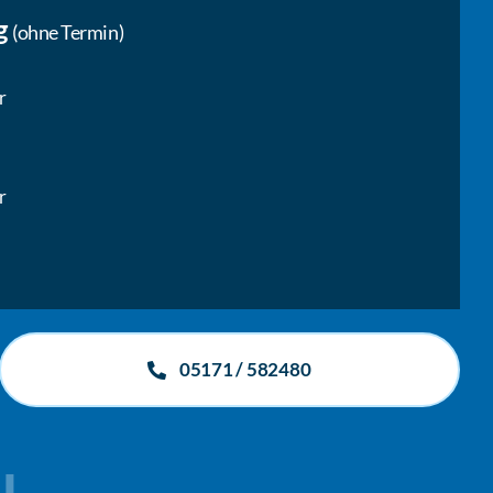
g
(ohne Termin)
r
r
05171 / 582480