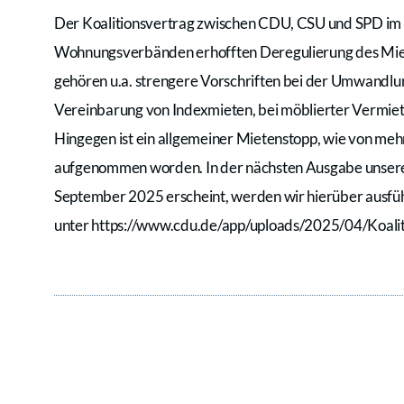
Der Koalitionsvertrag zwischen CDU, CSU und SPD im 
Wohnungsverbänden erhofften Deregulierung des Mietr
gehören u.a. strengere Vorschriften bei der Umwandlu
Vereinbarung von Indexmieten, bei möblierter Vermi
Hingegen ist ein allgemeiner Mietenstopp, wie von mehr
aufgenommen worden. In der nächsten Ausgabe unsere
September 2025 erscheint, werden wir hierüber ausführl
unter https://www.cdu.de/app/uploads/2025/04/Koalit